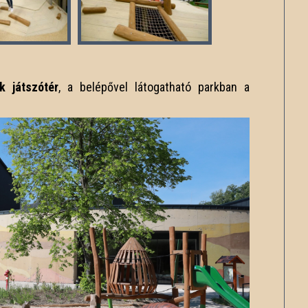
k játszótér
, a belépővel látogatható parkban a