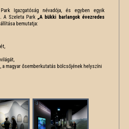
Park Igazgatóság névadója, és egyben egyik
g. A Szeleta Park
„A bükki barlangok évezredes
állítása bemutatja:
ét,
világát,
át, a magyar ősemberkutatás bölcsőjének helyszíni