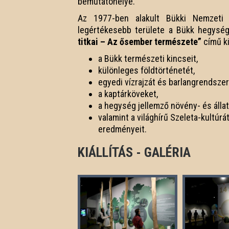
bemutatóhelye.
Az 1977-ben alakult Bükki Nemzeti 
legértékesebb területe a Bükk hegysé
titkai – Az ősember természete”
című ki
a Bükk természeti kincseit,
különleges földtörténetét,
egyedi vízrajzát és barlangrendszer
a kaptárköveket,
a hegység jellemző növény- és állat
valamint a világhírű Szeleta-kultúr
eredményeit.
KIÁLLÍTÁS - GALÉRIA