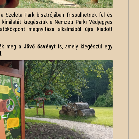
a Szeleta Park bisztrójában frissülhetnek fel és
 kínálatát kiegészítik a Nemzeti Parki Védjegyes
atóközpont megnyitása alkalmából újra kiadott
rjék meg a
Jövő ösvényt
is, amely kiegészül egy
l.