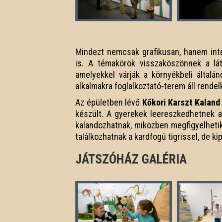
Mindezt nemcsak grafikusan, hanem inte
is. A témakörök visszaköszönnek a l
amelyekkel várják a környékbeli általá
alkalmakra foglalkoztató-terem áll rende
Az épületben lévő
Kőkori Karszt Kaland
készült. A gyerekek leereszkedhetnek a
kalandozhatnak, miközben megfigyelhetik
találkozhatnak a kardfogú tigrissel, de ki
JÁTSZÓHÁZ GALÉRIA