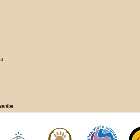
hu
szerébe.