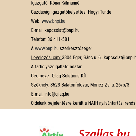
Igazgató: Rónai Kálmánné
Gazdasági igazgatóhelyettes: Hegyi Tünde
Web:
www.bnpi.hu
E-mail: kapcsolat@bnpi.hu
Telefon: 36 411-581
A
www.bnpi.hu
szerkesztősége:
Levelezési cím:
3304 Eger, Sánc u. 6.; kapcsolat@bnpi.
A tárhelyszolgáltató adatai:
Cég neve:
. Qilaq Solutions Kft
Székhely:
8623 Balatonföldvár, Móricz Zs. u. 26/b/3
E-mail:
info@qilaq.hu
Oldalunk bejelentésre került a NAIH nyilvántartási rend