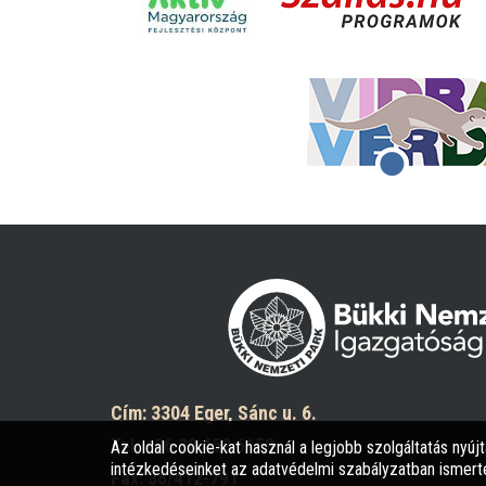
Cím: 3304 Eger, Sánc u. 6.
Tel: +36 30 452 6158
Az oldal cookie-kat használ a legjobb szolgáltatás nyúj
intézkedéseinket az adatvédelmi szabályzatban ismerte
Fax: 36/412-791