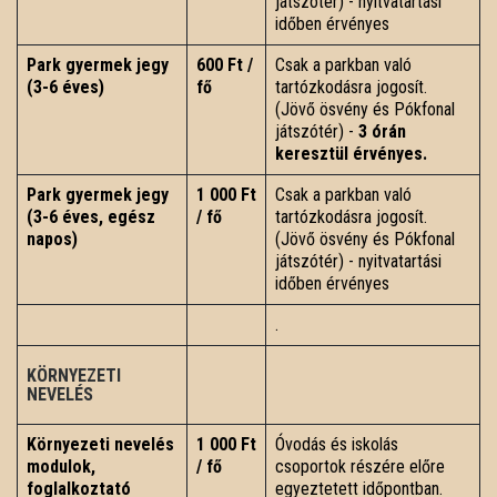
játszótér) - nyitvatartási
időben érvényes
Park gyermek jegy
600 Ft /
Csak a parkban való
(3-6 éves)
fő
tartózkodásra jogosít.
(Jövő ösvény és Pókfonal
játszótér) -
3 órán
keresztül érvényes.
Park gyermek jegy
1 000 Ft
Csak a parkban való
(3-6 éves, egész
/ fő
tartózkodásra jogosít.
napos)
(Jövő ösvény és Pókfonal
játszótér) - nyitvatartási
időben érvényes
.
KÖRNYEZETI
NEVELÉS
Környezeti nevelés
1 000 Ft
Óvodás és iskolás
modulok,
/ fő
csoportok részére előre
foglalkoztató
egyeztetett időpontban.