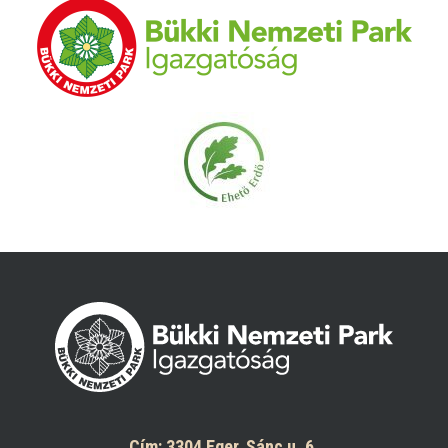
Cím: 3304 Eger, Sánc u. 6.