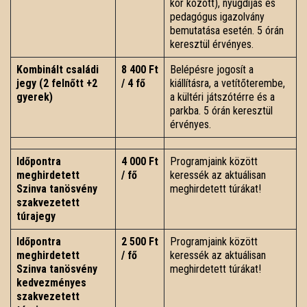
kor között), nyugdíjas és
pedagógus igazolvány
bemutatása esetén. 5 órán
keresztül érvényes.
Kombinált családi
8 400 Ft
Belépésre jogosít a
jegy (2 felnőtt +2
/ 4 fő
kiállításra, a vetítőterembe,
gyerek)
a kültéri játszótérre és a
parkba. 5 órán keresztül
érvényes.
Időpontra
4 000 Ft
Programjaink között
meghirdetett
/ fő
keressék az aktuálisan
Szinva tanösvény
meghirdetett túrákat!
szakvezetett
túrajegy
Időpontra
2 500 Ft
Programjaink között
meghirdetett
/ fő
keressék az aktuálisan
Szinva tanösvény
meghirdetett túrákat!
kedvezményes
szakvezetett