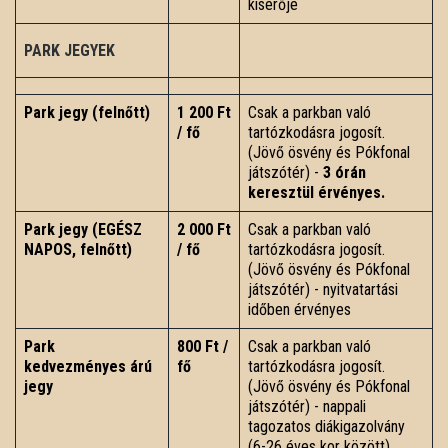
kísérője
PARK JEGYEK
Park jegy (felnőtt)
1 200 Ft
Csak a parkban való
/ fő
tartózkodásra jogosít.
(Jövő ösvény és Pókfonal
játszótér) -
3 órán
keresztül érvényes.
Park jegy (EGÉSZ
2 000 Ft
Csak a parkban való
NAPOS, felnőtt)
/ fő
tartózkodásra jogosít.
(Jövő ösvény és Pókfonal
játszótér) - nyitvatartási
időben érvényes
Park
800 Ft /
Csak a parkban való
kedvezményes árú
fő
tartózkodásra jogosít.
jegy
(Jövő ösvény és Pókfonal
játszótér) - nappali
tagozatos diákigazolvány
(6-26 éves kor között),