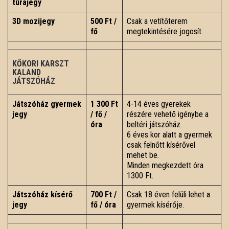
túrajegy
3D mozijegy
500 Ft /
Csak a vetítőterem
fő
megtekintésére jogosít.
KŐKORI KARSZT
KALAND
JÁTSZÓHÁZ
Játszóház gyermek
1 300 Ft
4-14 éves gyerekek
jegy
/ fő /
részére vehető igénybe a
óra
beltéri játszóház.
6 éves kor alatt a gyermek
csak felnőtt kísérővel
mehet be.
Minden megkezdett óra
1300 Ft.
Játszóház kísérő
700 Ft /
Csak 18 éven felüli lehet a
jegy
fő / óra
gyermek kísérője.