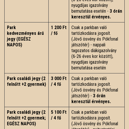
nyugdíjas igazolvány
bemutatása esetén -
3 órán
keresztül érvényes.
Park
1 200 Ft
Csak a parkban való
kedvezményes árú
/ fő
tartózkodásra jogosít.
jegy (EGÉSZ
(Jövő ösvény és Pókfonal
NAPOS)
játszótér) - nappali
tagozatos diákigazolvány
(6-26 éves kor között),
nyugdíjas igazolvány
bemutatása esetén
Park családi jegy (2
3 000 Ft
Csak a parkban való
felnőtt +2 gyermek)
/ 4 fő
tartózkodásra jogosít.
(Jövő ösvény és Pókfonal
játszótér) -
3 órán
keresztül érvényes.
Park családi jegy (2
5 100 Ft
Csak a parkban való
felnőtt +2 gyermek;
/ 4 fő
tartózkodásra jogosít.
EGÉSZ NAPOS)
(Jövő ösvény és Pókfonal