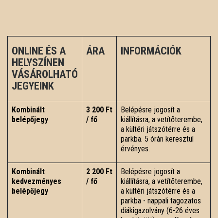
ONLINE ÉS A
ÁRA
INFORMÁCIÓK
HELYSZÍNEN
VÁSÁROLHATÓ
JEGYEINK
Kombinált
3 200 Ft
Belépésre jogosít a
belépőjegy
/ fő
kiállításra, a vetítőterembe,
a kültéri játszótérre és a
parkba. 5 órán keresztül
érvényes.
Kombinált
2 200 Ft
Belépésre jogosít a
kedvezményes
/ fő
kiállításra, a vetítőterembe,
belépőjegy
a kültéri játszótérre és a
parkba - nappali tagozatos
diákigazolvány (6-26 éves