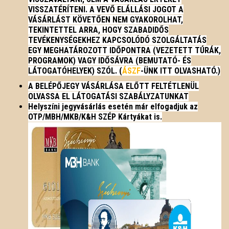
VISSZATÉRÍTENI. A VEVŐ ELÁLLÁSI JOGOT A
VÁSÁRLÁST KÖVETŐEN NEM GYAKOROLHAT,
TEKINTETTEL ARRA, HOGY SZABADIDŐS
TEVÉKENYSÉGEKHEZ KAPCSOLÓDÓ SZOLGÁLTATÁS
EGY MEGHATÁROZOTT IDŐPONTRA (VEZETETT TÚRÁK,
PROGRAMOK) VAGY IDŐSÁVRA (BEMUTATÓ- ÉS
LÁTOGATÓHELYEK) SZÓL. (
ÁSZF
-ÜNK ITT OLVASHATÓ.)
A BELÉPŐJEGY VÁSÁRLÁSA ELŐTT FELTÉTLENÜL
OLVASSA EL LÁTOGATÁSI SZABÁLYZATUNKAT
Helyszíni jegyvásárlás esetén már elfogadjuk az
OTP/MBH/MKB/K&H SZÉP Kártyákat is.