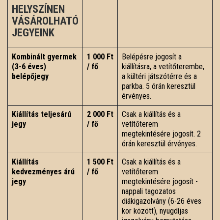
HELYSZÍNEN
VÁSÁROLHATÓ
JEGYEINK
Kombinált gyermek
1 000 Ft
Belépésre jogosít a
(3-6 éves)
/ fő
kiállításra, a vetítőterembe,
belépőjegy
a kültéri játszótérre és a
parkba. 5 órán keresztül
érvényes.
Kiállítás teljesárú
2 000 Ft
Csak a kiállítás és a
jegy
/ fő
vetítőterem
megtekintésére jogosít. 2
órán keresztül érvényes.
Kiállítás
1 500 Ft
Csak a kiállítás és a
kedvezményes árú
/ fő
vetítőterem
jegy
megtekintésére jogosít -
nappali tagozatos
diákigazolvány (6-26 éves
kor között), nyugdíjas