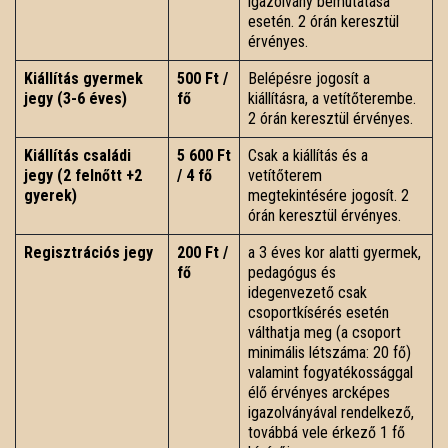
igazolvány bemutatása
esetén. 2 órán keresztül
érvényes.
Kiállítás gyermek
500 Ft /
Belépésre jogosít a
jegy (3-6 éves)
fő
kiállításra, a vetítőterembe.
2 órán keresztül érvényes.
Kiállítás családi
5 600 Ft
Csak a kiállítás és a
jegy (2 felnőtt +2
/ 4 fő
vetítőterem
gyerek)
megtekintésére jogosít. 2
órán keresztül érvényes.
Regisztrációs jegy
200 Ft /
a 3 éves kor alatti gyermek,
fő
pedagógus és
idegenvezető csak
csoportkísérés esetén
válthatja meg (a csoport
minimális létszáma: 20 fő)
valamint fogyatékossággal
élő érvényes arcképes
igazolványával rendelkező,
továbbá vele érkező 1 fő