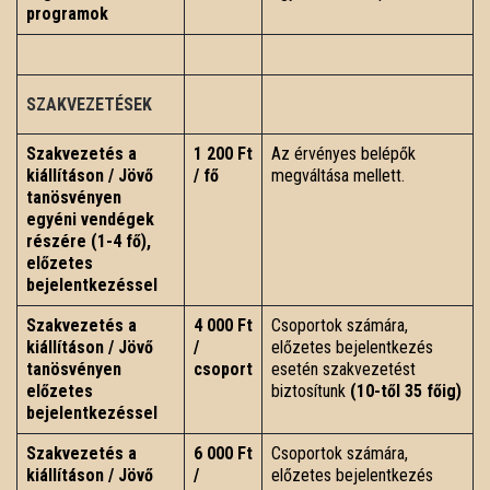
programok
SZAKVEZETÉSEK
Szakvezetés a
1 200 Ft
Az érvényes belépők
kiállításon / Jövő
/ fő
megváltása mellett.
tanösvényen
egyéni vendégek
részére (1-4 fő),
előzetes
bejelentkezéssel
Szakvezetés a
4 000 Ft
Csoportok számára,
kiállításon / Jövő
/
előzetes bejelentkezés
tanösvényen
csoport
esetén szakvezetést
előzetes
biztosítunk
(10-től 35 főig)
bejelentkezéssel
Szakvezetés a
6 000 Ft
Csoportok számára,
kiállításon / Jövő
/
előzetes bejelentkezés