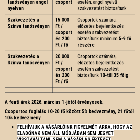
tanösvényen angol
csoport
esetén, angol nyelvű
nyelven
szakvezetést biztosítunk
Szakvezetés a
15 000
Csoportok számára,
Szinva tanösvényen
Ft /
előzetes bejelentkezés
csoport
esetén szakvezetést
és
200
biztosítunk minimum
5-9 fő
Ft / fő
részére
Szakvezetés a
20 000
Csoportok számára,
Szinva tanösvényen
Ft /
előzetes bejelentkezés
csoport
esetén szakvezetést
és
200
biztosítunk
10-től 35 főig
Ft / fő
A fenti árak 2026. március 1-jétől érvényesek.
Csoportos foglalás 10-20 fő között 5% kedvezmény, 21 főtől
10% kedvezmény
FELHÍVJUK A VÁSÁRLÓINK FIGYELMÉT ARRA, HOGY AZ
ELADÓNAK NEM ÁLL MÓDJÁBAN SEM JEGYET
VISSZAVÁLTANI, SEM A VÁSÁRLÁS ÉRTÉKÉT