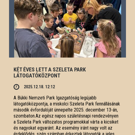
KÉT ÉVES LETT A SZELETA PARK
LÁTOGATÓKÖZPONT
2025.12.18. 12:12
A Bükki Nemzeti Park Igazgatóság legújabb
látogatóközpontja, a miskolci Szeleta Park fennállásának
második évfordulóját ünnepelte 2025. december 13-án,
szombaton.Az egész napos születésnapi rendezvényen
a Szeleta Park változatos programokkal várta a kicsiket
és nagyokat egyaránt. Az esemény iránt nagy volt az
érdeklődés, szép számban érkeztek látogatók a jeles