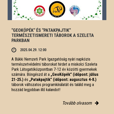
"GEOKÓPÉK" ÉS "PATAKPAJTIK"
TERMÉSZETISMERETI TÁBOROK A SZELETA
PARKBAN
2025.04.29. 12:00
A Bükki Nemzeti Park Igazgatóság nyári napközis
természetvédelmi táborokat hirdet a miskolci Szeleta
Park Látogatóközpontban 7-12 év közötti gyermekek
számára. Böngészd át a
„GeoKópék” (időpont: július
21-25.)
és
„Patakpajtik” (időpont: augusztus 4-8.)
táborok változatos programkínálatát és találd meg a
hozzád legjobban illő kalandot!
Tovább olvasom