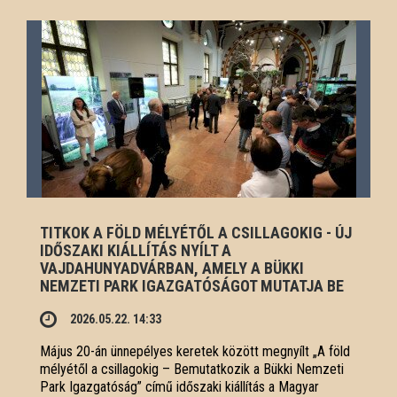
TITKOK A FÖLD MÉLYÉTŐL A CSILLAGOKIG - ÚJ
IDŐSZAKI KIÁLLÍTÁS NYÍLT A
VAJDAHUNYADVÁRBAN, AMELY A BÜKKI
NEMZETI PARK IGAZGATÓSÁGOT MUTATJA BE
2026.05.22. 14:33
Május 20-án ünnepélyes keretek között megnyílt „A föld
mélyétől a csillagokig – Bemutatkozik a Bükki Nemzeti
Park Igazgatóság” című időszaki kiállítás a Magyar