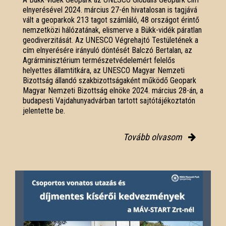
elnyerésével 2024. március 27-én hivatalosan is tagjává
vált a geoparkok 213 tagot számláló, 48 országot érintő
nemzetközi hálózatának, elismerve a Bükk-vidék páratlan
geodiverzitását. Az UNESCO Végrehajtó Testületének a
cím elnyerésére irányuló döntését Balczó Bertalan, az
Agrárminisztérium természetvédelemért felelős
helyettes államtitkára, az UNESCO Magyar Nemzeti
Bizottság állandó szakbizottságaként működő Geopark
Magyar Nemzeti Bizottság elnöke 2024. március 28-án, a
budapesti Vajdahunyadvárban tartott sajtótájékoztatón
jelentette be.
Tovább olvasom