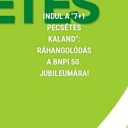
INDUL A "7+1
PECSÉTES
KALAND":
RÁHANGOLÓDÁS
A BNPI 50.
JUBILEUMÁRA!