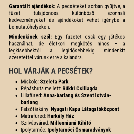
Garantált ajándékok:
A pecséteket sorban gyűjtve, a
füzet tulajdonosa különböző azonnali
kedvezményeket és ajándékokat vehet igénybe a
bemutatóhelyeken.
Mindenkinek szól:
Egy füzetet csak egy játékos
használhat, de életkori megkötés nincs – a
legkisebbektől a legidősebbekig mindenkit
szeretettel várunk erre a kalandra.
HOL VÁRJÁK A PECSÉTEK?
Miskolc:
Szeleta Park
Répáshuta mellett:
Bükki Csillagda
Lillafüred:
Anna-barlang és Szent István-
barlang
Felsőtárkány:
Nyugati Kapu Látogatóközpont
Mátrafüred:
Harkály Ház
Szilvásvárad:
Millenniumi Kilátó
Ipolytarnóc:
Ipolytarnóci Ősmaradványok