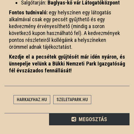
Salgótarján:
Baglyas-kő vár Látogatóközpont
Fontos tudnivaló:
egy helyszínen egy látogatás
alkalmával csak egy pecsét gyűjthető és egy
kedvezmény érvényesíthető (mindig a soron
következő kupon használható fel). A kedvezmények
pontos részleteiről kollégáink a helyszíneken
örömmel adnak tájékoztatást.
Kezdje el a pecsétek gyűjtését már idén nyáron, és
ünnepelje velünk a Bükki Nemzeti Park Igazgatóság
fél évszázados fennállását!
HARKALYHAZ.HU
SZELETAPARK.HU
MEGOSZTÁS