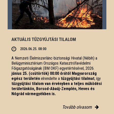
AKTUÁLIS TŰZGYÚJTÁSI TILALOM
2026.06.25. 08:00
A Nemzeti Élelmiszerlánc-biztonsági Hivatal (Nébih) a
Belügyminisztérium Országos Katasztrófavédelmi
Főigazgatóságának (BM OKF) egyetértésével, 2026.
június 25. (csütörtök) 00:00 órától Magyarország
egész területén
elrendelte a
tűzgyújtási tilalmat
, így
tűzgyújtási tilalom van érvényben
a teljes működési
területünkön, Borsod-Abaúj-Zemplén, Heves és
Nógrád vármegyékben is.
Tovább olvasom