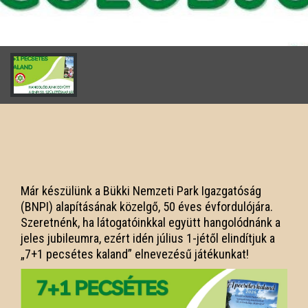
Már készülünk a Bükki Nemzeti Park Igazgatóság
(BNPI) alapításának közelgő, 50 éves évfordulójára.
Szeretnénk, ha látogatóinkkal együtt hangolódnánk a
jeles jubileumra, ezért idén július 1-jétől elindítjuk a
„7+1 pecsétes kaland” elnevezésű játékunkat!