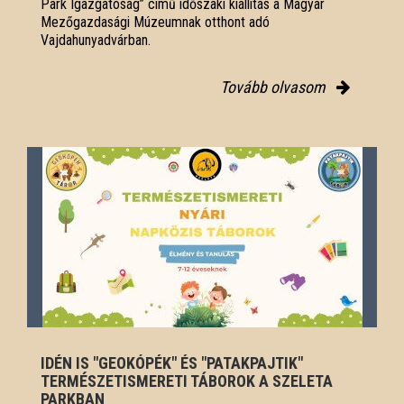
Park Igazgatóság” című időszaki kiállítás a Magyar
Mezőgazdasági Múzeumnak otthont adó
Vajdahunyadvárban.
Tovább olvasom
IDÉN IS "GEOKÓPÉK" ÉS "PATAKPAJTIK"
TERMÉSZETISMERETI TÁBOROK A SZELETA
PARKBAN