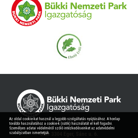
Az oldal cookie-kat használ a legjobb szolgáltatás nyújtásához. A honlap
további használatához a cookie-k (sütik) használatát el kell fogadni.
Személyes adatai védelméről szóló intézkedéseinket az adatvédelmi
szabályzatban ismertetjük.
Cím: 3304 Eger, Sánc u. 6.