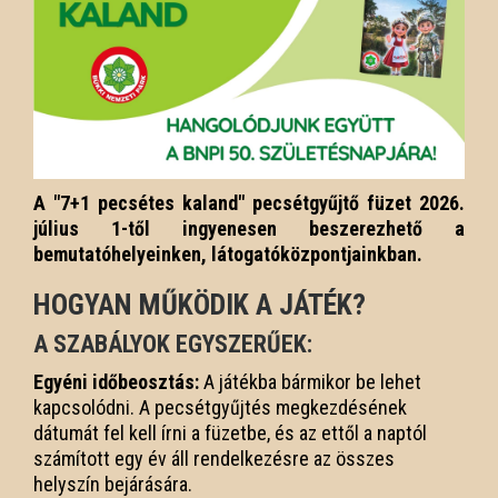
A "7+1 pecsétes kaland" pecsétgyűjtő füzet 2026.
július 1-től ingyenesen beszerezhető a
bemutatóhelyeinken, látogatóközpontjainkban.
HOGYAN MŰKÖDIK A JÁTÉK?
A SZABÁLYOK EGYSZERŰEK:
Egyéni időbeosztás:
A játékba bármikor be lehet
kapcsolódni. A pecsétgyűjtés megkezdésének
dátumát fel kell írni a füzetbe, és az ettől a naptól
számított egy év áll rendelkezésre az összes
helyszín bejárására.