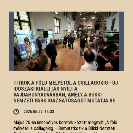
TITKOK A FÖLD MÉLYÉTŐL A CSILLAGOKIG - ÚJ
IDŐSZAKI KIÁLLÍTÁS NYÍLT A
VAJDAHUNYADVÁRBAN, AMELY A BÜKKI
NEMZETI PARK IGAZGATÓSÁGOT MUTATJA BE
2026.05.22. 14:33
Május 20-án ünnepélyes keretek között megnyílt „A föld
mélyétől a csillagokig – Bemutatkozik a Bükki Nemzeti