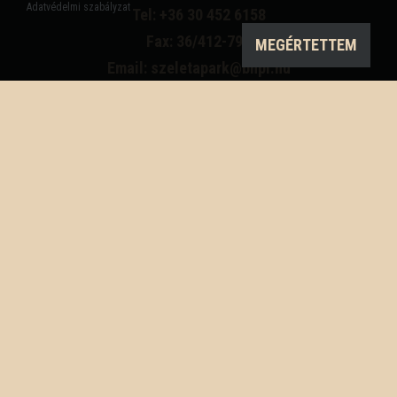
Adatvédelmi szabályzat
Tel: +36 30 452 6158
Fax: 36/412-791
MEGÉRTETTEM
Email: szeletapark@bnpi.hu
Impresszum