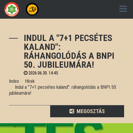
INDUL A "7+1 PECSÉTES
KALAND":
RÁHANGOLÓDÁS A BNPI
50. JUBILEUMÁRA!
2026.06.30. 14:45
Index
Hírek
Indul a "7+1 pecsétes kaland": ráhangolódás a BNPI 50.
jubileumára!
MEGOSZTÁS