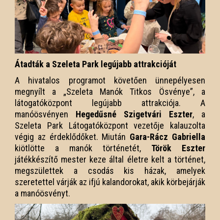
Átadták a Szeleta Park legújabb attrakcióját
A hivatalos programot követően ünnepélyesen
megnyílt a „Szeleta Manók Titkos Ösvénye”, a
látogatóközpont legújabb attrakciója. A
manóösvényen
Hegedűsné Szigetvári Eszter
, a
Szeleta Park Látogatóközpont vezetője kalauzolta
végig az érdeklődőket. Miután
Gara-Rácz Gabriella
kiötlötte a manók történetét,
Török Eszter
játékkészítő mester keze által életre kelt a történet,
megszülettek a csodás kis házak, amelyek
szeretettel várják az ifjú kalandorokat, akik körbejárják
a manóösvényt.