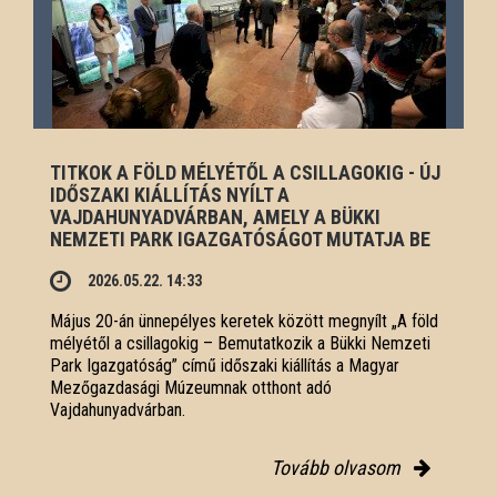
TITKOK A FÖLD MÉLYÉTŐL A CSILLAGOKIG - ÚJ
IDŐSZAKI KIÁLLÍTÁS NYÍLT A
VAJDAHUNYADVÁRBAN, AMELY A BÜKKI
NEMZETI PARK IGAZGATÓSÁGOT MUTATJA BE
2026.05.22. 14:33
Május 20-án ünnepélyes keretek között megnyílt „A föld
mélyétől a csillagokig – Bemutatkozik a Bükki Nemzeti
Park Igazgatóság” című időszaki kiállítás a Magyar
Mezőgazdasági Múzeumnak otthont adó
Vajdahunyadvárban.
Tovább olvasom