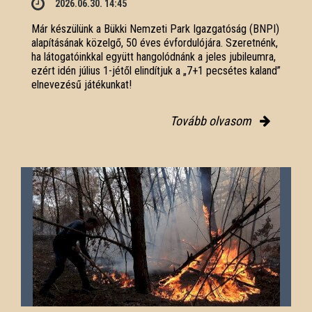
2026.06.30. 14:45
Már készülünk a Bükki Nemzeti Park Igazgatóság (BNPI)
alapításának közelgő, 50 éves évfordulójára. Szeretnénk,
ha látogatóinkkal együtt hangolódnánk a jeles jubileumra,
ezért idén július 1-jétől elindítjuk a „7+1 pecsétes kaland”
elnevezésű játékunkat!
Tovább olvasom