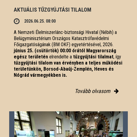
AKTUÁLIS TŰZGYÚJTÁSI TILALOM
2026.06.25. 08:00
A Nemzeti Élelmiszerlánc-biztonsági Hivatal (Nébih) a
Belügyminisztérium Országos Katasztrófavédelmi
Főigazgatóságának (BM OKF) egyetértésével, 2026.
június 25. (csütörtök) 00:00 órától Magyarország
egész területén
elrendelte a
tűzgyújtási tilalmat
, így
tűzgyújtási tilalom van érvényben
a teljes működési
területünkön, Borsod-Abaúj-Zemplén, Heves és
Nógrád vármegyékben is.
Tovább olvasom