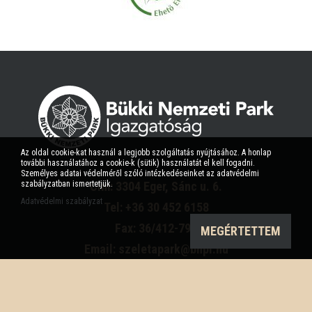
Az oldal cookie-kat használ a legjobb szolgáltatás nyújtásához. A honlap
további használatához a cookie-k (sütik) használatát el kell fogadni.
Személyes adatai védelméről szóló intézkedéseinket az adatvédelmi
szabályzatban ismertetjük.
Cím: 3304 Eger, Sánc u. 6.
Adatvédelmi szabályzat
Tel: +36 30 452 6158
Fax: 36/412-791
MEGÉRTETTEM
Email: szeletapark@bnpi.hu
Impresszum