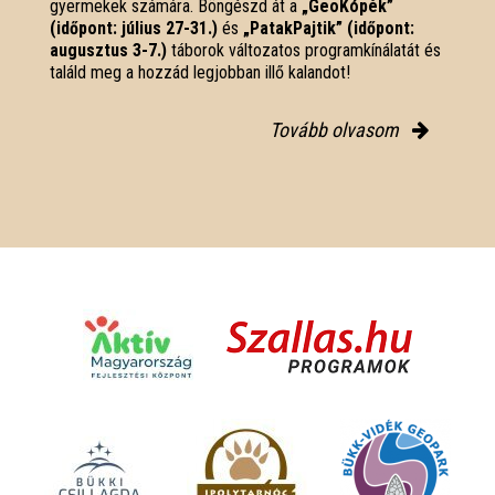
gyermekek számára. Böngészd át a
„GeoKópék”
(időpont: július 27-31.)
és
„PatakPajtik” (időpont:
augusztus 3-7.)
táborok változatos programkínálatát és
találd meg a hozzád legjobban illő kalandot!
Tovább olvasom