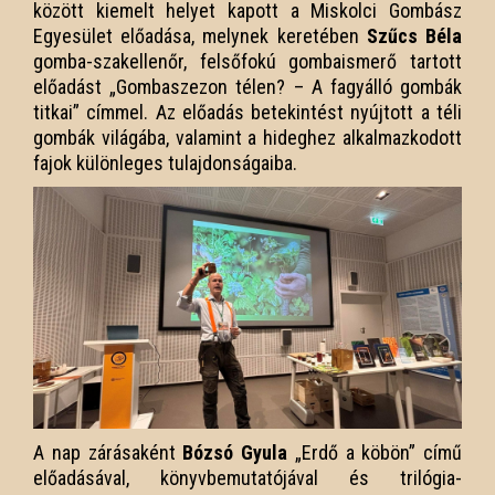
között kiemelt helyet kapott a Miskolci Gombász
Egyesület előadása, melynek keretében
Szűcs Béla
gomba-szakellenőr, felsőfokú gombaismerő tartott
előadást „Gombaszezon télen? – A fagyálló gombák
titkai” címmel. Az előadás betekintést nyújtott a téli
gombák világába, valamint a hideghez alkalmazkodott
fajok különleges tulajdonságaiba.
A nap zárásaként
Bózsó Gyula
„Erdő a köbön” című
előadásával, könyvbemutatójával és trilógia-