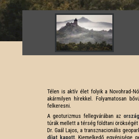
Télen is aktív élet folyik a Novohrad-
akármilyen hírekkel. Folyamatosan bő
felkeresni.
A geoturizmus fellegvárában az
ország
túrák mellett a térség földtani örökségét 
Dr. Gaál Lajos, a transznacionális geopa
díjat kapott
. Kiemelkedő egyénisége g