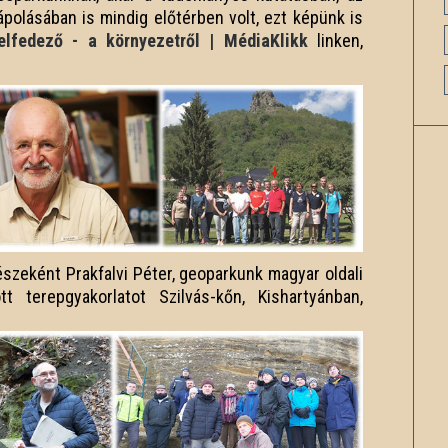
ápolásában is mindig előtérben volt, ezt képünk is
elfedező - a környezetről | MédiaKlikk
linken,
észeként Prakfalvi Péter, geoparkunk magyar oldali
t terepgyakorlatot Szilvás-kőn, Kishartyánban,