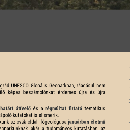
Nógrád UNESCO Globális Geoparkban, ráadásul nem
vülő képes beszámolónkat érdemes újra és újra
határt átívelő
és a
régmúltat firtató
tematikus
ápoló kutatókat is elismerik.
rkunk szlovák oldali főgeológusa
januárban életmű
eoparkunknak, akár a tudományos kutatásban, az