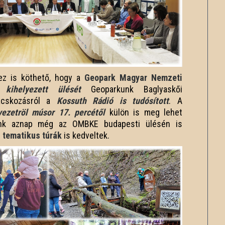
ez is köthető, hogy a
Geopark Magyar Nemzeti
 kihelyezett ülését
Geoparkunk Baglyaskői
nácskozásról a
Kossuth Rádió is tudósított
. A
yezetröl músor 17. percétől
külön is meg lehet
usunk aznap még az OMBKE budapesti ülésén is
i tematikus túrák
is kedveltek.