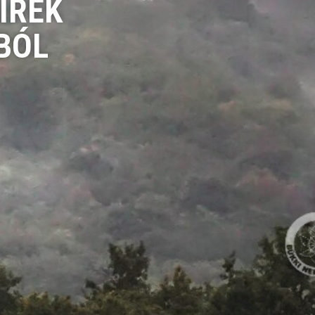
ÍREK
BÓL