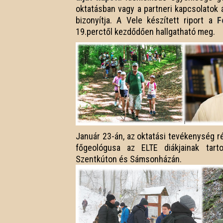
oktatásban vagy a partneri kapcsolatok 
bizonyítja. A Vele készített riport a
F
19.perctől kezdődően hallgatható meg.
Január 23-án, az oktatási tevékenység r
főgeológusa az ELTE diákjainak tartot
Szentkúton és Sámsonházán.