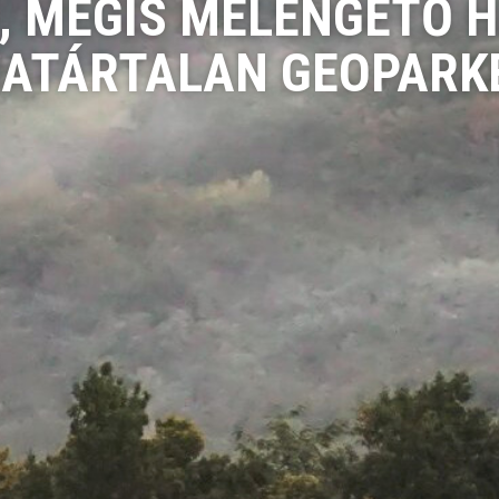
I, MÉGIS MELENGETŐ H
HATÁRTALAN GEOPARK