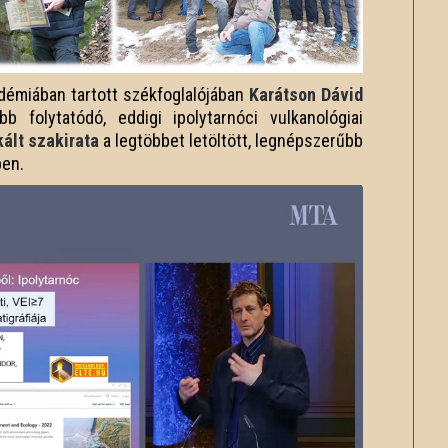
émiában tartott székfoglalójában
Karátson Dávid
b folytatódó, eddigi ipolytarnóci vulkanológiai
kált szakirata
a legtöbbet letöltött, legnépszerűbb
ben.