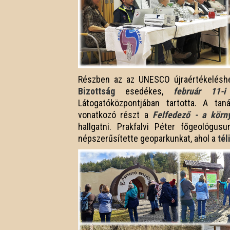
Részben az az UNESCO újraértékelésh
Bizottság
esedékes,
február 11-i
Látogatóközpontjában tartotta. A ta
vonatkozó részt a
Felfedező - a körn
hallgatni. Prakfalvi Péter főgeológ
népszerűsítette geoparkunkat, ahol a
tél