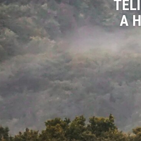
TÉL
A 