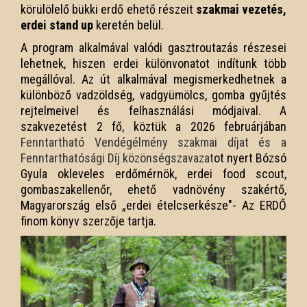
körülölelő bükki erdő ehető részeit
szakmai vezetés,
erdei stand up
keretén belül.
A program alkalmával valódi gasztroutazás részesei
lehetnek, hiszen erdei különvonatot indítunk több
megállóval. Az út alkalmával megismerkedhetnek a
különböző vadzöldség, vadgyümölcs, gomba gyűjtés
rejtelmeivel és felhasználási módjaival. A
szakvezetést 2 fő, köztük a 2026 februárjában
Fenntartható Vendégélmény szakmai díjat és a
Fenntarthatósági Díj közönségszavazat
ot nyert Bózsó
Gyula okleveles erdőmérnök, erdei food scout,
gombaszakellenőr, ehető vadnövény szakértő,
Magyarország első „erdei ételcserkésze"- Az ERDŐ
finom könyv szerzője tartja.