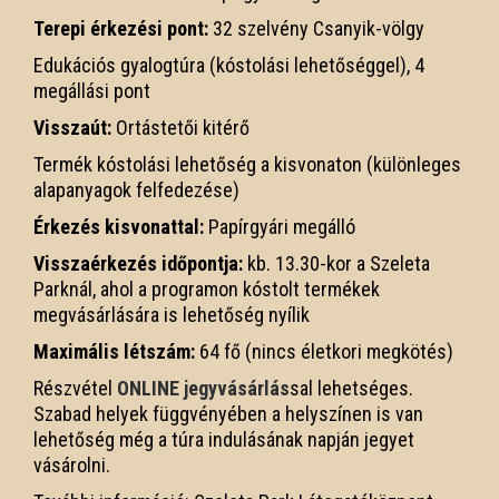
Terepi érkezési pont:
32 szelvény Csanyik-völgy
Edukációs gyalogtúra (kóstolási lehetőséggel), 4
megállási pont
Visszaút:
Ortástetői kitérő
Termék kóstolási lehetőség a kisvonaton (különleges
alapanyagok felfedezése)
Érkezés kisvonattal:
Papírgyári megálló
Visszaérkezés időpontja:
kb. 13.30-kor a Szeleta
Parknál, ahol a programon kóstolt termékek
megvásárlására is lehetőség nyílik
Maximális létszám:
64 fő (nincs életkori megkötés)
Részvétel
ONLINE jegyvásárlás
sal lehetséges.
Szabad helyek függvényében a helyszínen is van
lehetőség még a túra indulásának napján jegyet
vásárolni.