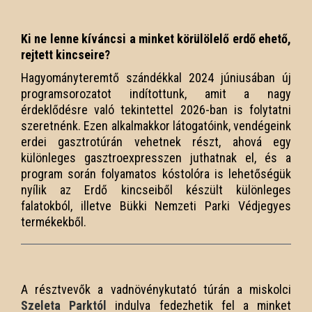
Ki ne lenne kíváncsi a minket körülölelő erdő ehető,
rejtett kincseire?
Hagyományteremtő szándékkal 2024 júniusában új
programsorozatot indítottunk, amit a nagy
érdeklődésre való tekintettel 2026-ban is folytatni
szeretnénk. Ezen alkalmakkor látogatóink, vendégeink
erdei gasztrotúrán vehetnek részt, ahová egy
különleges gasztroexpresszen juthatnak el, és a
program során folyamatos kóstolóra is lehetőségük
nyílik az Erdő kincseiből készült különleges
falatokból, illetve Bükki Nemzeti Parki Védjegyes
termékekből.
A résztvevők a vadnövénykutató túrán a miskolci
Szeleta Parktól
indulva fedezhetik fel a minket