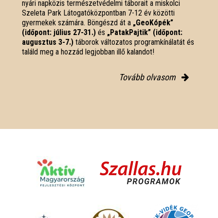
nyári napközis természetvédelmi táborait a miskolci
Szeleta Park Látogatóközpontban 7-12 év közötti
gyermekek számára. Böngészd át a
„GeoKópék”
(időpont: július 27-31.)
és
„PatakPajtik” (időpont:
augusztus 3-7.)
táborok változatos programkínálatát és
találd meg a hozzád legjobban illő kalandot!
Tovább olvasom