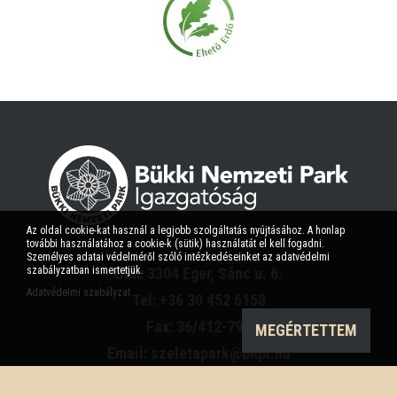
Az oldal cookie-kat használ a legjobb szolgáltatás nyújtásához. A honlap
további használatához a cookie-k (sütik) használatát el kell fogadni.
Személyes adatai védelméről szóló intézkedéseinket az adatvédelmi
Cím: 3304 Eger, Sánc u. 6.
szabályzatban ismertetjük.
Adatvédelmi szabályzat
Tel: +36 30 452 6158
Fax: 36/412-791
MEGÉRTETTEM
Email: szeletapark@bnpi.hu
Impresszum