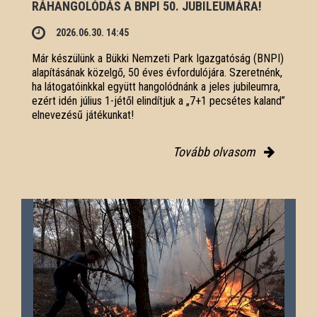
RÁHANGOLÓDÁS A BNPI 50. JUBILEUMÁRA!
2026.06.30. 14:45
Már készülünk a Bükki Nemzeti Park Igazgatóság (BNPI)
alapításának közelgő, 50 éves évfordulójára. Szeretnénk,
ha látogatóinkkal együtt hangolódnánk a jeles jubileumra,
ezért idén július 1-jétől elindítjuk a „7+1 pecsétes kaland”
elnevezésű játékunkat!
Tovább olvasom