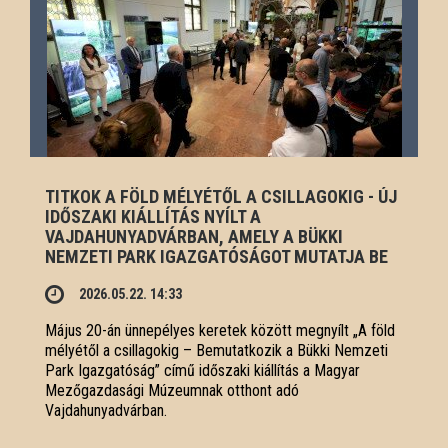
TITKOK A FÖLD MÉLYÉTŐL A CSILLAGOKIG - ÚJ
IDŐSZAKI KIÁLLÍTÁS NYÍLT A
VAJDAHUNYADVÁRBAN, AMELY A BÜKKI
NEMZETI PARK IGAZGATÓSÁGOT MUTATJA BE
2026.05.22. 14:33
Május 20-án ünnepélyes keretek között megnyílt „A föld
mélyétől a csillagokig – Bemutatkozik a Bükki Nemzeti
Park Igazgatóság” című időszaki kiállítás a Magyar
Mezőgazdasági Múzeumnak otthont adó
Vajdahunyadvárban.