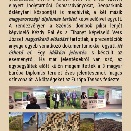
elnyert Ipolytarnóci Ősmaradványokat, Geoparkunk
őslénytani központját is meghívták, a két másik
magyarországi diplomás terület
képviselőivel együtt.
A rendezvényen a Szénás dombok pilisi lenjét
képviselő Kézdy Pál és a Tihanyt képviselő Vers
József
nagysikerű előadást
tartottak, a prezentációk
anyaga egyéb vonatkozó dokumentumokkal együtt
itt
érhető el.
. Egy
időközi jelentés
is készült az
eseményről. Ha már jelentésekről van szó, az
egybegyűltek előtt külön megemlítették a 3 magyar
Európa Diplomás terület éves jelentéseinek magas
színvonalát. A költségeket az Európa Tanács fedezte.