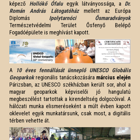
képező
Hollókő Ófalu
egyik látványossága, a
Dr.
Román András Látogatóház
mellett az Európa
Diplomás
Ipolytarnóci Ősmaradványok
Természetvédelmi Terület Ősfenyő Belépő
Fogadóépülete is meghívást kapott.
A
10 éves fennállását ünneplő UNESCO Globális
Geoparkok
regionális tanácskozására
március elején
Párizsban, az UNESCO székházban került sor, ahol a
magyar geoparkok képviselői jó hangulatú
megbeszélést tartottak a kirendeltség dolgozóival. A
hálózati munka elismeréseként a múlt évben kapott
oklevelet egyik munkatársunk, csak most, a digitális
térben vehette át.