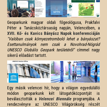
Geoparkunk magyar oldali főgeológusa, Prakfalvi
Péter a Tanácsköztársaság napján, Velencében, a
XVII. Kő- és Kavics Bányász Napok konferenciáján
"Valóban csak környezetromboló lehet a bányászat?
Esettanulmányok nem csak a Novohrad-Nógrád
UNESCO Globális Geopark területéről"
címmel nagy
sikerű előadást tartott.
Egy másik velencei hír, hogy a világon egyedülálló
módon geoparkunk két látogatóközpontját is
beválasztották a
Velencei Biennále
programjába. A
rendezvényre az UNESCO Világörökség részét