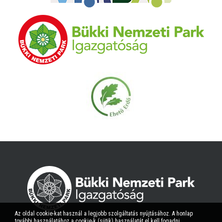
Az oldal cookie-kat használ a legjobb szolgáltatás nyújtásához. A honlap
további használatához a cookie-k (sütik) használatát el kell fogadni.