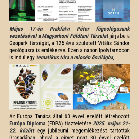
Május 17-én Prakfalvi Péter főgeológusunk
vezetésével a Magyarhoni Földtani Társulat
járja be a
Geopark térségét, a 125 éve született Vitális Sándor
geológusra is emlékezve. Ezen a napon Ipolytarnócon
is indul egy
tematikus túra a miocén ősvilágba
,
Az Európa Tanács által 60 évvel ezelőtt létrehozott
Európa Diploma
(EDPA) tiszteletére
2025. május 21-
22. között
egy jubileumi megemlékezést tartottak
Granadában, ahová a címet pont 30 évvel ezelőtt