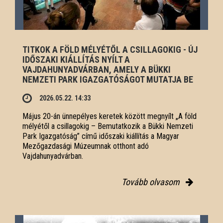
TITKOK A FÖLD MÉLYÉTŐL A CSILLAGOKIG - ÚJ
IDŐSZAKI KIÁLLÍTÁS NYÍLT A
VAJDAHUNYADVÁRBAN, AMELY A BÜKKI
NEMZETI PARK IGAZGATÓSÁGOT MUTATJA BE
2026.05.22. 14:33
Május 20-án ünnepélyes keretek között megnyílt „A föld
mélyétől a csillagokig – Bemutatkozik a Bükki Nemzeti
Park Igazgatóság” című időszaki kiállítás a Magyar
Mezőgazdasági Múzeumnak otthont adó
Vajdahunyadvárban.
Tovább olvasom