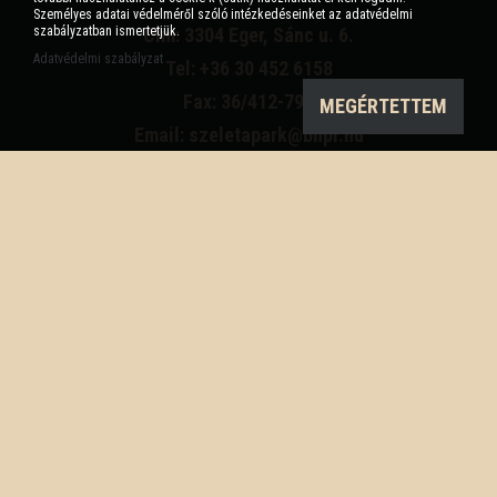
Személyes adatai védelméről szóló intézkedéseinket az adatvédelmi
szabályzatban ismertetjük.
Cím: 3304 Eger, Sánc u. 6.
Adatvédelmi szabályzat
Tel: +36 30 452 6158
Fax: 36/412-791
MEGÉRTETTEM
Email: szeletapark@bnpi.hu
Impresszum