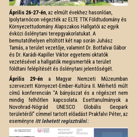
Április 26-27-én
, az elmúlt évekhez hasonlóan,
Ipolytarnócon végezték az ELTE TTK Földtudomány és
Környezettudomány Alapszakos Hallgatói az egyik
évközi őslénytani terepgyakorlatukat. A
bemutatóhelyen eltöltött két nap során Juhász
Tamás, a terület vezetője, valamint Dr. Botfalvai Gábor
és Dr. Karádi-Kapiller Viktor egyetemi oktatók
vezetésével a hallgatók megismerték a terület
földtani felépítését és őslénytani jelentőségét.
Április 29-én
a Magyar Nemzeti Múzeumban
szervezett Környezet-Ember-Kultúra II. Mérhető múlt
című konferencián "A bányászat és a régészet nem
mindig felhőtlen kapcsolata. Esettanulmányok a
Novohrad-Nógrád UNESCO Globális Geopark
területéről" címmel tartott előadást Prakfalvi Péter, az
eseményre
itt lehetett regisztrálni
.: