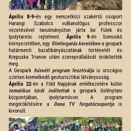
Április 8-9-
én egy nemzetközi szakértő csoport
Harangi Szabolcs vulkanológus professzor
vezetésével tanulmányúton járta be Fülek és
Ipolytarnóc rejtelmeit.
Április 9
-én Somoskő
környezetében, egy
filmforgatás keretében
a geopark
határmenti bazaltbányászatának történetét és
Krepuska Trianon utáni szerepvállalását örökítették
meg.
A Geopark
húsvéti program fesztiválja
is országos
szinten kiemelkedő geoturisztikai látványosság.
Április 22
-én a Föld Napjának emlékezetére külön
tematikus túrát indítottak
a geopark őslénytani
központjában, Ipolytarnócon. A program
megörökítésére a
Duna TV forgatócsoportja
is
kivonult.