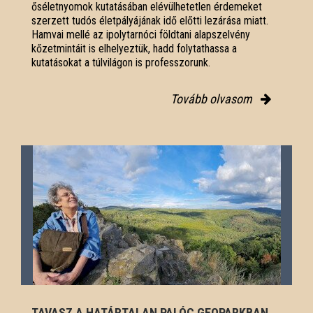
őséletnyomok kutatásában elévülhetetlen érdemeket
szerzett tudós életpályájának idő előtti lezárása miatt.
Hamvai mellé az ipolytarnóci földtani alapszelvény
kőzetmintáit is elhelyeztük, hadd folytathassa a
kutatásokat a túlvilágon is professzorunk.
Tovább olvasom
TAVASZ A HATÁRTALAN PALÓC GEOPARKBAN