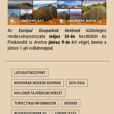
Az
Európai Geoparkok Hetének
különleges
rendezvénysorozata
május 24-én
kezdődött és
Pünkösdöt is érintve
június 9-én
ért véget, benne a
június 1-jei vulkánnappal.
LÁTOGATÓKÖZPONT
NOVOHRAD-NÓGRÁD GEOPARK
GEOLÓGIA
HOLLÓKŐI TÁJVÉDELMI KÖRZET
TURISZTIKAI INFORMÁCIÓK
NÓGRÁD
NOGRADGEOPARK.EU
TÚRAVEZETÉS