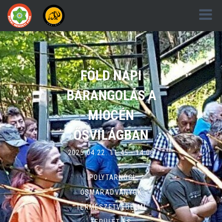
FÖLD NAPI
BARANGOLÁS A
MIOCÉN
ŐSVILÁGBAN
2025.04.22. 11:45 - 14:00
IPOLYTARNÓCI
ŐSMARADVÁNYOK
TERMÉSZETVÉDELMI