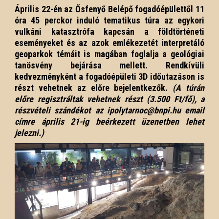
Április 22-én az Ősfenyő Belépő fogadóépülettől 11
óra 45 perckor induló tematikus túra az egykori
vulkáni katasztrófa kapcsán a földtörténeti
eseményeket és az azok emlékezetét interpretáló
geoparkok témáit is magában foglalja a geológiai
tanösvény bejárása mellett. Rendkívüli
kedvezményként a fogadóépületi 3D időutazáson is
részt vehetnek az előre bejelentkezők.
(A túrán
előre regisztráltak vehetnek részt (3.500 Ft/fő), a
részvételi szándékot az ipolytarnoc@bnpi.hu email
címre április 21-ig beérkezett üzenetben lehet
jelezni.)