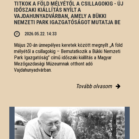
TITKOK A FÖLD MÉLYÉTŐL A CSILLAGOKIG - ÚJ
IDŐSZAKI KIÁLLÍTÁS NYÍLT A
VAJDAHUNYADVÁRBAN, AMELY A BÜKKI
NEMZETI PARK IGAZGATÓSÁGOT MUTATJA BE
2026.05.22. 14:33
Május 20-án ünnepélyes keretek között megnyílt „A föld
mélyétől a csillagokig – Bemutatkozik a Bükki Nemzeti
Park Igazgatóság” című időszaki kiállítás a Magyar
Mezőgazdasági Múzeumnak otthont adó
Vajdahunyadvárban.
Tovább olvasom