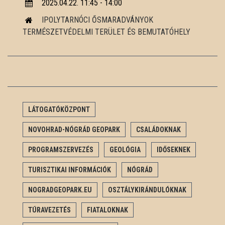
2025.04.22. 11:45 - 14:00
IPOLYTARNÓCI ŐSMARADVÁNYOK
TERMÉSZETVÉDELMI TERÜLET ÉS BEMUTATÓHELY
LÁTOGATÓKÖZPONT
NOVOHRAD-NÓGRÁD GEOPARK
CSALÁDOKNAK
PROGRAMSZERVEZÉS
GEOLÓGIA
IDŐSEKNEK
TURISZTIKAI INFORMÁCIÓK
NÓGRÁD
NOGRADGEOPARK.EU
OSZTÁLYKIRÁNDULÓKNAK
TÚRAVEZETÉS
FIATALOKNAK