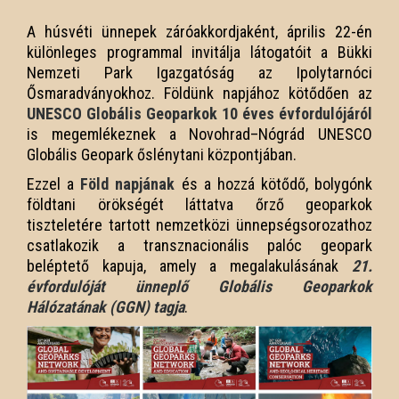
A húsvéti ünnepek záróakkordjaként, április 22-én
különleges programmal invitálja látogatóit a Bükki
Nemzeti Park Igazgatóság az Ipolytarnóci
Ősmaradványokhoz. Földünk napjához kötődően az
UNESCO Globális Geoparkok 10 éves évfordulójáról
is megemlékeznek a Novohrad–Nógrád UNESCO
Globális Geopark őslénytani központjában.
Ezzel a
Föld napjának
és a hozzá kötődő, bolygónk
földtani örökségét láttatva őrző geoparkok
tiszteletére tartott nemzetközi ünnepségsorozathoz
csatlakozik a transznacionális palóc geopark
beléptető kapuja, amely a megalakulásának
21.
évfordulóját ünneplő Globális Geoparkok
Hálózatának (GGN) tagja
.