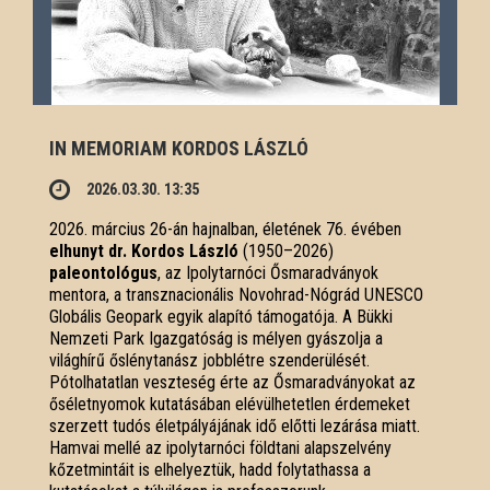
IN MEMORIAM KORDOS LÁSZLÓ
2026.03.30. 13:35
2026. március 26-án hajnalban, életének 76. évében
elhunyt dr. Kordos László
(1950–2026)
paleontológus
, az Ipolytarnóci Ősmaradványok
mentora, a transznacionális Novohrad-Nógrád UNESCO
Globális Geopark egyik alapító támogatója. A Bükki
Nemzeti Park Igazgatóság is mélyen gyászolja a
világhírű őslénytanász jobblétre szenderülését.
Pótolhatatlan veszteség érte az Ősmaradványokat az
őséletnyomok kutatásában elévülhetetlen érdemeket
szerzett tudós életpályájának idő előtti lezárása miatt.
Hamvai mellé az ipolytarnóci földtani alapszelvény
kőzetmintáit is elhelyeztük, hadd folytathassa a