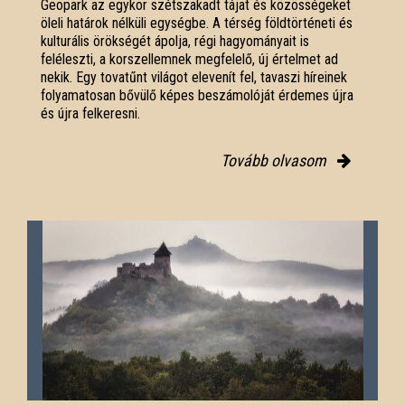
Geopark az egykor szétszakadt tájat és közösségeket
öleli határok nélküli egységbe. A térség földtörténeti és
kulturális örökségét ápolja, régi hagyományait is
feléleszti, a korszellemnek megfelelő, új értelmet ad
nekik. Egy tovatűnt világot elevenít fel, tavaszi híreinek
folyamatosan bővülő képes beszámolóját érdemes újra
és újra felkeresni.
Tovább olvasom