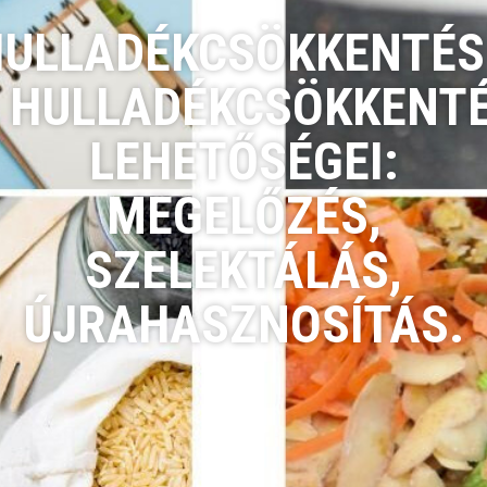
ULLADÉKCSÖKKENTÉS
 HULLADÉKCSÖKKENT
LEHETŐSÉGEI:
MEGELŐZÉS,
SZELEKTÁLÁS,
ÚJRAHASZNOSÍTÁS.