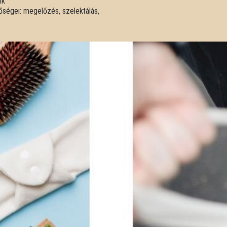
nk
őségei: megelőzés, szelektálás,