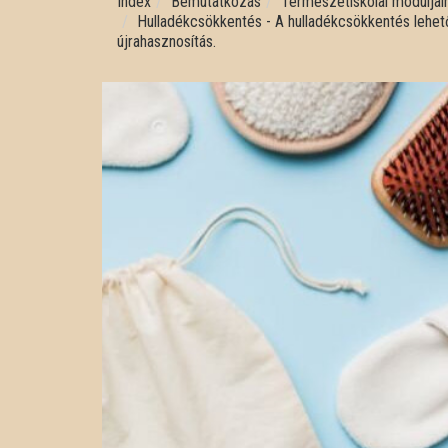
Index
Bemutatkozás
Természetiskolai moduljai
Hulladékcsökkentés - A hulladékcsökkentés lehet
újrahasznosítás.