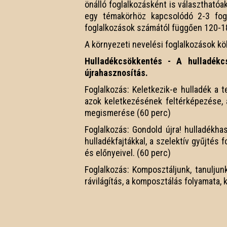
önálló foglalkozásként is választhatóa
egy témakörhöz kapcsolódó 2-3 fogl
foglalkozások számától függően 120-1
A környezeti nevelési foglalkozások kö
Hulladékcsökkentés - A hulladékcs
újrahasznosítás.
Foglalkozás: Keletkezik-e hulladék a
azok keletkezésének feltérképezése, 
megismerése (60 perc)
Foglalkozás: Gondold újra! hulladékh
hulladékfajtákkal, a szelektív gyűjtés 
és előnyeivel. (60 perc)
Foglalkozás: Komposztáljunk, tanuljun
rávilágítás, a komposztálás folyamata, 