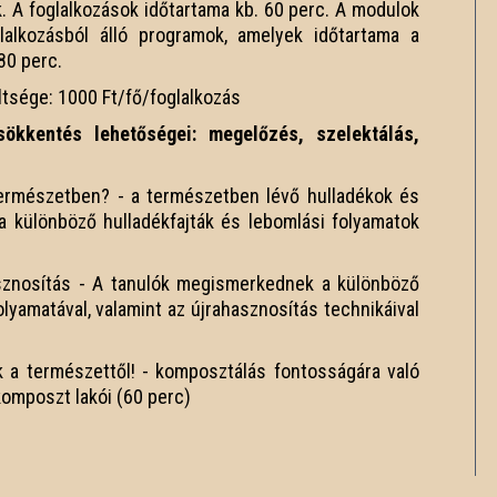
k. A foglalkozások időtartama kb. 60 perc. A modulok
alkozásból álló programok, amelyek időtartama a
80 perc.
ltsége: 1000 Ft/fő/foglalkozás
ökkentés lehetőségei: megelőzés, szelektálás,
 természetben? - a természetben lévő hulladékok és
a különböző hulladékfajták és lebomlási folyamatok
asznosítás - A tanulók megismerkednek a különböző
folyamatával, valamint az újrahasznosítás technikáival
k a természettől! - komposztálás fontosságára való
komposzt lakói (60 perc)