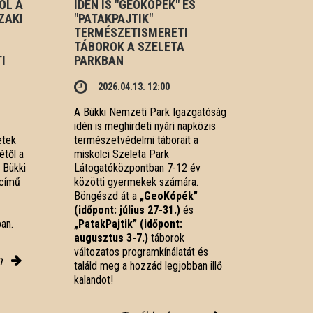
ŐL A
IDÉN IS "GEOKÓPÉK" ÉS
ZAKI
"PATAKPAJTIK"
TERMÉSZETISMERETI
TÁBOROK A SZELETA
I
PARKBAN
2026.04.13. 12:00
A Bükki Nemzeti Park Igazgatóság
idén is meghirdeti nyári napközis
etek
természetvédelmi táborait a
étől a
miskolci Szeleta Park
 Bükki
Látogatóközpontban 7-12 év
 című
közötti gyermekek számára.
Böngészd át a
„GeoKópék”
(időpont: július 27-31.)
és
an.
„PatakPajtik” (időpont:
augusztus 3-7.)
táborok
változatos programkínálatát és
m
találd meg a hozzád legjobban illő
kalandot!