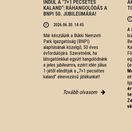
INDUL A "7+1 PECSÉTES
A
KALAND": RÁHANGOLÓDÁS A
T
BNPI 50. JUBILEUMÁRA!
2026.06.30. 14:45
A 
Már készülünk a Bükki Nemzeti
bi
Park Igazgatóság (BNPI)
Be
alapításának közelgő, 50 éves
Ka
évfordulójára. Szeretnénk, ha
Fő
látogatóinkkal együtt hangolódnánk
eg
a jeles jubileumra, ezért idén július
(c
1-jétől elindítjuk a „7+1 pecsétes
Ma
kaland” elnevezésű játékunkat!
el
íg
ér
Tovább olvasom
te
Ze
vá