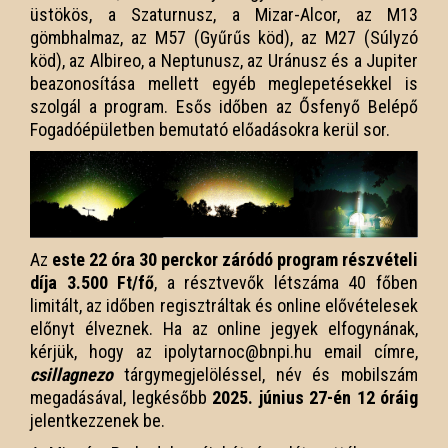
üstökös, a Szaturnusz, a Mizar-Alcor, az M13
gömbhalmaz, az M57 (Gyűrűs köd), az M27 (Súlyzó
köd), az Albireo, a Neptunusz, az Uránusz és a Jupiter
beazonosítása mellett egyéb meglepetésekkel is
szolgál a program. Esős időben az Ősfenyő Belépő
Fogadóépületben bemutató előadásokra kerül sor.
Az
este 22 óra 30 perckor záródó program részvételi
díja 3.500 Ft/fő
, a résztvevők létszáma 40 főben
limitált, az időben regisztráltak és online elővételesek
előnyt élveznek. Ha az online jegyek elfogynának,
kérjük, hogy az ipolytarnoc@bnpi.hu email címre,
csillagnezo
tárgymegjelöléssel, név és mobilszám
megadásával, legkésőbb
2025. június 27-én 12 óráig
jelentkezzenek be.