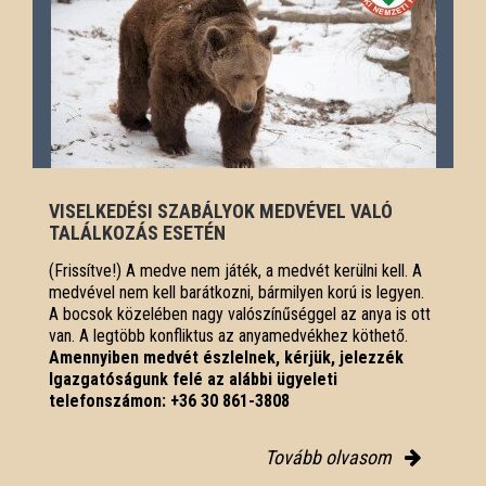
VISELKEDÉSI SZABÁLYOK MEDVÉVEL VALÓ
TALÁLKOZÁS ESETÉN
(Frissítve!) A medve nem játék, a medvét kerülni kell. A
medvével nem kell barátkozni, bármilyen korú is legyen.
A bocsok közelében nagy valószínűséggel az anya is ott
van. A legtöbb konfliktus az anyamedvékhez köthető.
Amennyiben medvét észlelnek, kérjük, jelezzék
Igazgatóságunk felé az alábbi ügyeleti
telefonszámon: +36 30 861-3808
Tovább olvasom