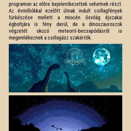
programon az előre bejelentkezettek vehetnek részt.
Az évmilliókkal ezelőtt útnak indult csillagfények
fürkészése mellett a miocén ősvilág éjszakai
égboltjára is fény derül, de a dinoszauroszok
végzetét okozó meteorit-becsapódásról is
megemlékeznek a csillagász szakértők.