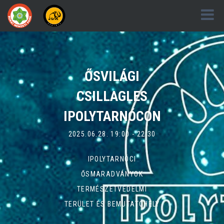
ŐSVILÁGI
CSILLAGLES
IPOLYTARNÓCON
2025.06.28. 19:00 - 22:30
IPOLYTARNÓCI
ŐSMARADVÁNYOK
TERMÉSZETVÉDELMI
TERÜLET ÉS BEMUTATÓHELY