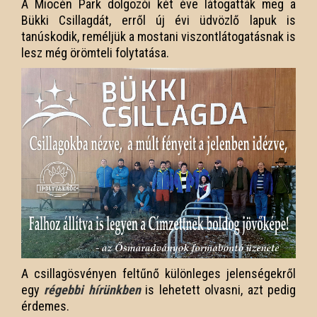
A Miocén Park dolgozói két éve látogatták meg a
Bükki Csillagdát, erről új évi üdvözlő lapuk is
tanúskodik, reméljük a mostani viszontlátogatásnak is
lesz még örömteli folytatása.
A csillagösvényen feltűnő különleges jelenségekről
egy
régebbi hírünkben
is lehetett olvasni, azt pedig
érdemes.