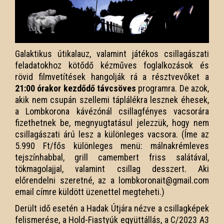
Galaktikus útikalauz, valamint játékos csillagászati
feladatokhoz kötődő kézműves foglalkozások és
rövid filmvetítések hangolják rá a résztvevőket a
21:00 órakor kezdődő távcsöves
programra. De azok,
akik nem csupán szellemi táplálékra lesznek éhesek,
a Lombkorona kávézónál csillagfényes vacsorára
fizethetnek be, megnyugtatásul jelezzük, hogy nem
csillagászati árú lesz a különleges vacsora. (Íme az
5.990 Ft/fős különleges menü: málnakrémleves
tejszínhabbal, grill camembert friss salátával,
tökmagolajjal, valamint csillag desszert. Aki
előrendelni szeretné, az a lombkoronait@gmail.com
email címre küldött üzenettel megteheti.)
Derült idő esetén a Hadak Útjára nézve a csillagképek
felismerése, a Hold-Fiastyúk együttállás, a C/2023 A3