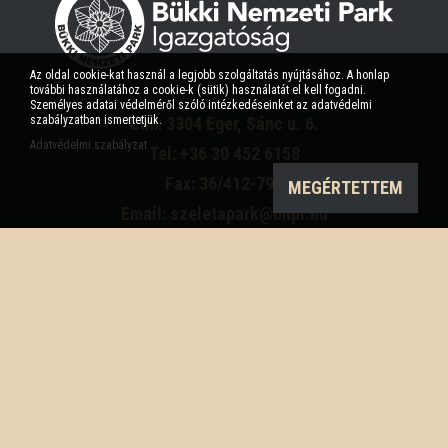
Az oldal cookie-kat használ a legjobb szolgáltatás nyújtásához. A honlap
további használatához a cookie-k (sütik) használatát el kell fogadni.
Személyes adatai védelméről szóló intézkedéseinket az adatvédelmi
szabályzatban ismertetjük.
Cím: 3304 Eger, Sánc u. 6.
Adatvédelmi szabályzat
Tel: +36 30 452 6158
Fax: 36/412-791
MEGÉRTETTEM
Email: szeletapark@bnpi.hu
Impresszum