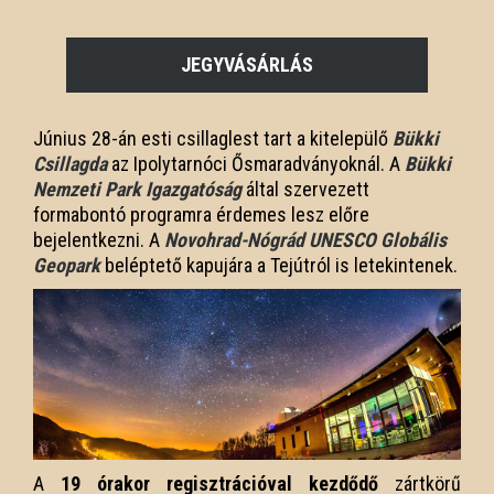
JEGYVÁSÁRLÁS
Június 28-án esti csillaglest tart a kitelepülő
Bükki
Csillagda
az Ipolytarnóci Ősmaradványoknál. A
Bükki
Nemzeti Park Igazgatóság
által szervezett
formabontó programra érdemes lesz előre
bejelentkezni. A
Novohrad-Nógrád UNESCO Globális
Geopark
beléptető kapujára a Tejútról is letekintenek.
A
19 órakor regisztrációval kezdődő
zártkörű